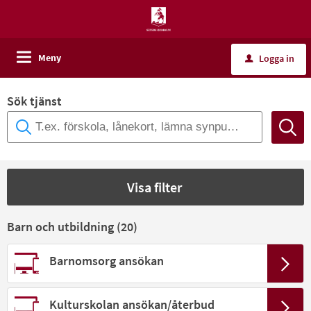
Meny
Logga in
u
Sök tjänst
Visa filter
Barn och utbildning (
20
)
Barnomsorg ansökan
Kulturskolan ansökan/återbud